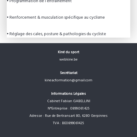
• Programmation de l’entraînement
• Renforcement & musculation spécifique au cyclisme
• Réglage des cales, posture & pathologies du cycliste
Kiné du sport
webkine.be
Secrétariat
kineacformation@gmail.com
Informations Légales
Cabinet Fabian GABELLINI
N°Entreprise : 0899.061.425
Adresse : Rue de Bertransart 80, 6280 Gerpinnes
TVA : BE0899061425