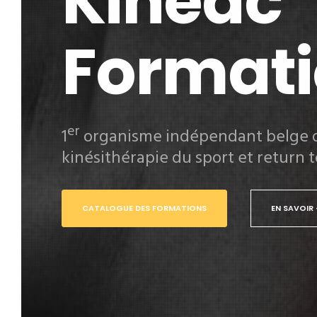
Kinéac
Format
er
1
organisme indépendant belge 
kinésithérapie du sport et return t
CATALOGUE DES FORMATIONS
EN SAVOIR 