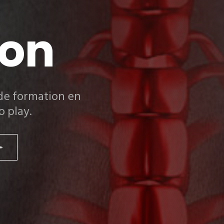
ion
de formation en
o play.
+