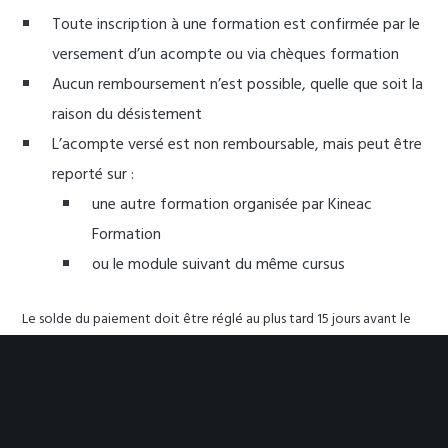
Toute inscription à une formation est confirmée par le
versement d’un
acompte ou via chèques formation
Aucun remboursement n’est possible
, quelle que soit la
raison du désistement
L’acompte versé est
non remboursable
, mais
peut être
reporté
sur :
une autre formation organisée par Kineac
Formation
ou le module suivant du même cursus
Le solde du paiement doit être réglé
au plus tard 15 jours avant le
début de la formation
.
À défaut, Kineac Formation se réserve le droit de refuser l’accès à
la formation.